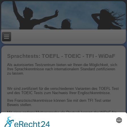
Sprachtests: TOEFL - TOEIC - TFI - WiDaF
Als autorisiertes Testzentrum bieten wir Ihnen die Möglichkeit, sich
Ihre Sprachkenntnisse nach internationalem Standard zertifizieren
zu lassen.
Wir sind zertifiziert für die verschiedenen Varianten des TOEFL Test
und des TOEIC Tests zum Nachweis Ihrer Englischkenntnisse.
Ihre Französischkenntnisse können Sie mit dem TFI Test unter
Beweis stellen.
Mit einer anderer Muttersprache als Deutsch kommt der WiDaF für
Sie in Frage. Hier können Sie Ihr Wirtschaftsdeutsch als
Fremdsprache zum Ausdruck bringen.