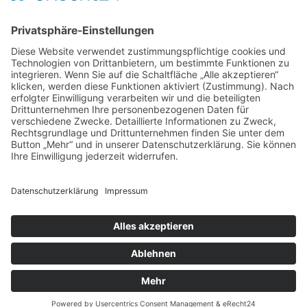
Alle Tests nach internationalen Standards wie A1 - A2 -B1 - B2 -C1
Sie interessieren sich für eine Testabnahme? Schreiben Sie uns
eine
Mail
oder rufen Sie uns unter der 07221-3021870 an.
Impressum
|
Datenschutzerklärung
Copyright © 2022 net-promo Baden-Baden.
Designed by
net-promo
.