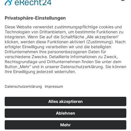
4 x 4 UE
Tragen Sie sich in die Interessentenliste
ein!
Buchungen sind derzeit deaktiviert.
Kategorie
Excel
,
MS Office
,
Komplettüberblick
Impressum
|
Datenschutzerklärung
Copyright © 2022 net-promo Baden-Baden.