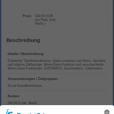
Preis:
340,00 EUR
pro Platz (inkl.
MwSt.)
Beschreibung
Inhalte / Beschreibung:
Erweiterte Tabellenfunktionen, Daten sortieren und filtern, absolute
und relative Zellbezüge. Wenn-Dann-Funktion und verschachtelte
Wenn-Dann-Funktionen, SVERWEIS, Summewenn, Zählenwenn
Voraussetzungen / Zielgruppen:
Excel-Grundkenntnisse
Kosten:
340,00 € inkl. MwSt.
Dauer: