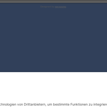
Designed by
net-promo
.