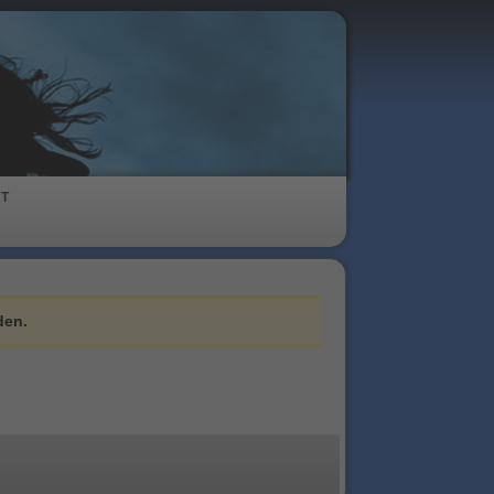
KT
den.